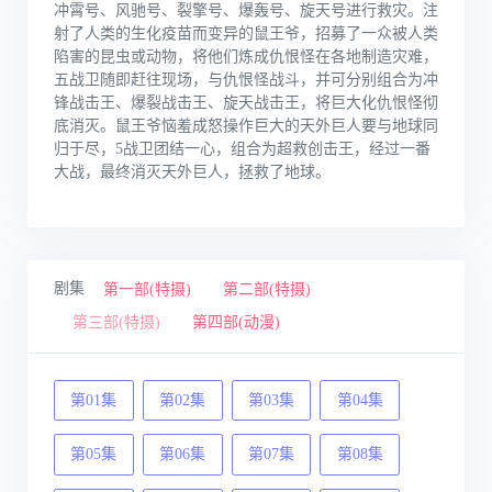
冲霄号、风驰号、裂擎号、爆轰号、旋天号进行救灾。注
射了人类的生化疫苗而变异的鼠王爷，招募了一众被人类
陷害的昆虫或动物，将他们炼成仇恨怪在各地制造灾难，
五战卫随即赶往现场，与仇恨怪战斗，并可分别组合为冲
锋战击王、爆裂战击王、旋天战击王，将巨大化仇恨怪彻
底消灭。鼠王爷恼羞成怒操作巨大的天外巨人要与地球同
归于尽，5战卫团结一心，组合为超救创击王，经过一番
大战，最终消灭天外巨人，拯救了地球。
剧集
第一部(特摄)
第二部(特摄)
第三部(特摄)
第四部(动漫)
第01集
第02集
第03集
第04集
第05集
第06集
第07集
第08集