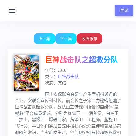
登录
00:00 / 23:59
上一集
下一集
故障报错
巨神战击队之超救分队
年代：2016
类型：
巨神战击队
状态：完结
国土安保联合会是生产重型机械设备的
企业。安联会宣传科科长，前会长之子宋二力秘密组建了
巨神战击队超救分队，战队由宣传课中所设的自媒体“爱
就救”平台成员组成，分别为红霄卫——消防员，白护卫
—护士，黑爆卫—爆破专家，黄擎卫—工程师，蓝旋卫—
飞行员，平日他们通过自媒体播报向公众宣传和普及防灾
避险的常识，当灾难发生时，他们便分别操控超级拯救机