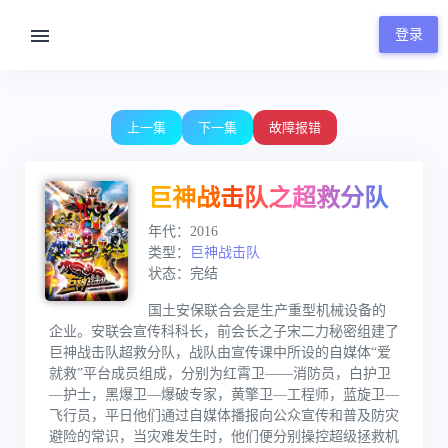
登录
00:00 / 23:59
上一集
下一集
故障报错
巨神战击队之超救分队
年代：2016
类型：
巨神战击队
状态：完结
国土安保联合会是生产重型机械设备的
企业。安联会宣传科科长，前会长之子宋二力秘密组建了
巨神战击队超救分队，战队由宣传课中所设的自媒体“爱
就救”平台成员组成，分别为红霄卫——消防员，白护卫
—护士，黑爆卫—爆破专家，黄擎卫—工程师，蓝旋卫—
飞行员，平日他们通过自媒体播报向公众宣传和普及防灾
避险的常识，当灾难发生时，他们便分别操控超级拯救机