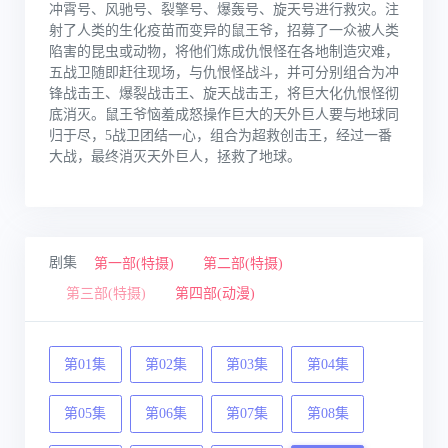
冲霄号、风驰号、裂擎号、爆轰号、旋天号进行救灾。注
射了人类的生化疫苗而变异的鼠王爷，招募了一众被人类
陷害的昆虫或动物，将他们炼成仇恨怪在各地制造灾难，
五战卫随即赶往现场，与仇恨怪战斗，并可分别组合为冲
锋战击王、爆裂战击王、旋天战击王，将巨大化仇恨怪彻
底消灭。鼠王爷恼羞成怒操作巨大的天外巨人要与地球同
归于尽，5战卫团结一心，组合为超救创击王，经过一番
大战，最终消灭天外巨人，拯救了地球。
剧集
第一部(特摄)
第二部(特摄)
第三部(特摄)
第四部(动漫)
第01集
第02集
第03集
第04集
第05集
第06集
第07集
第08集