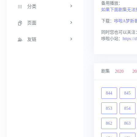
备用播放：
分类
如果下面剧集无法
下载：
哆啦A梦新番
页面
同时您也可以关注
哆啦小站：
https://
友链
剧集
2020
20
844
845
853
854
862
863