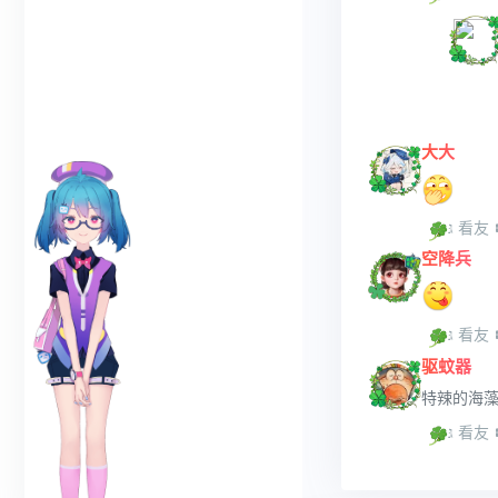
大大
 看友
空降兵
 看友
驱蚊器
特辣的海
 看友