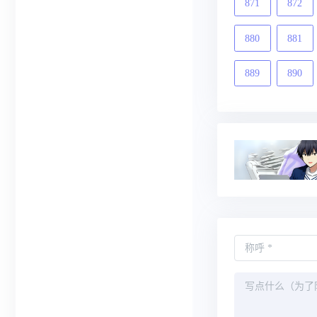
871
872
880
881
889
890