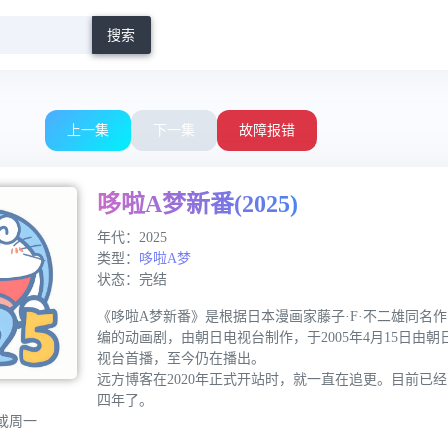
搜索
0 / 00:00
上一集
下一集
故障报错
哆啦A梦新番(2025)
年代：2025
类型：
哆啦A梦
状态：完结
《哆啦A梦新番》是根据日本漫画家藤子·F·不二雄同名
编的动画剧，由朝日电视台制作，于2005年4月15日由朝
视台首播，至今仍在播出。
远方博客在2020年正式开站时，就一直在追更。目前已
四年了。
或周一