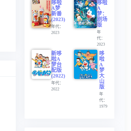
哆啦
哆啦
A梦
A
新番
梦：
(2023)
剧场
版
年代：
年
2023
代：
2023
新哆
哆
啦A
啦
梦台
A
配版
梦
(2022)
大
山
年代：
版
2022
年
代：
1979