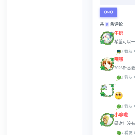
OwO
共
条评论
8
牛奶
希望可以
 看友
嘿嘿
2026新番
 看友
`
 看友
小哆啦
感谢！没
 看友