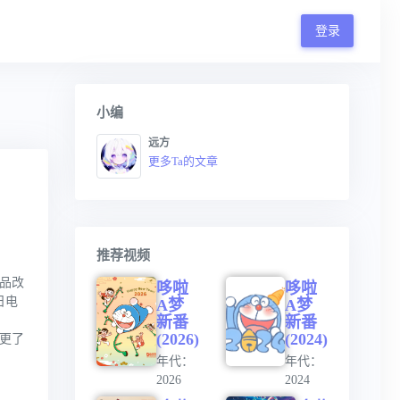
登录
小编
远方
更多Ta的文章
推荐视频
作品改
哆啦
哆啦
日电
A梦
A梦
新番
新番
(2026)
(2024)
经更了
年代：
年代：
2026
2024