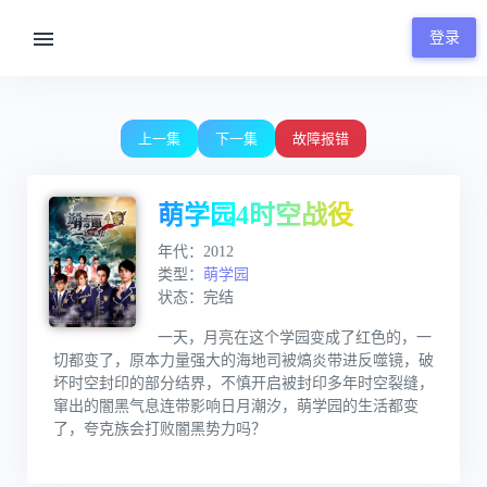
登录
00:00 / 46:28
上一集
下一集
故障报错
萌学园4时空战役
年代：2012
类型：
萌学园
状态：完结
一天，月亮在这个学园变成了红色的，一
切都变了，原本力量强大的海地司被熇炎带进反噬镜，破
坏时空封印的部分结界，不慎开启被封印多年时空裂缝，
窜出的闇黑气息连带影响日月潮汐，萌学园的生活都变
了，夸克族会打败闇黑势力吗？