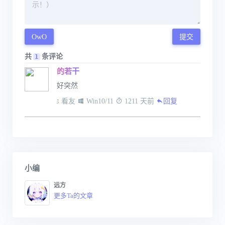
OwO
提交
共
条评论
1
的若干
好突然
 看友
 Win10/11
 1211 天前
回复
小编
远方
更多Ta的文章