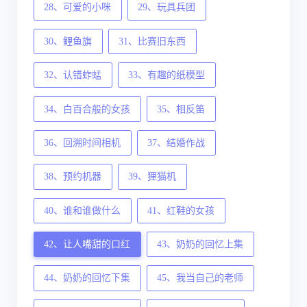
28、可爱的小咪
29、玩具兵团
30、鲤鱼旗
31、比赛旧东西
32、认错蚱蜢
33、有趣的纸模型
34、白百合般的女孩
35、相反笛
36、回溯时间相机
37、结婚作战
38、预约机器
39、狸猫机
40、谁和谁做什么
41、红鞋的女孩
42、让人嘴甜的口红
43、奶奶的回忆上集
44、奶奶的回忆下集
45、我当自己的老师