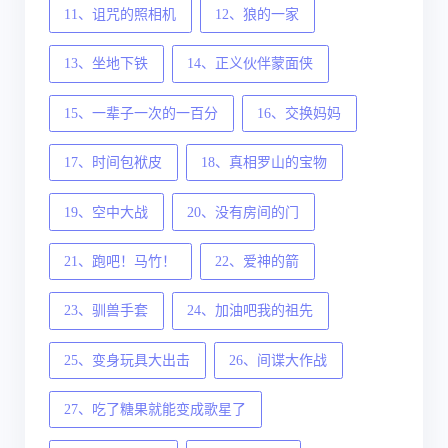
11、诅咒的照相机
12、狼的一家
13、坐地下铁
14、正义伙伴蒙面侠
15、一辈子一次的一百分
16、交换妈妈
17、时间包袱皮
18、真相罗山的宝物
19、空中大战
20、没有房间的门
21、跑吧！马竹！
22、爱神的箭
23、驯兽手套
24、加油吧我的祖先
25、变身玩具大出击
26、间谍大作战
27、吃了糖果就能变成歌星了