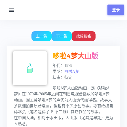
登录
00:00 / 06:32
上一集
下一集
故障报错
哆啦A梦大山版
年代：1979
类型：
哆啦A梦
状态：待定
哆啦A梦大山版动画，是《哆啦A
梦》在1979年-2005年之间在朝日电视台播放的哆啦A梦
动画，因主角哆啦A梦的声优为大山羡代而得名。故事大
多数翻拍自原著漫画，但也有不少原创故事。亦有改编自
藤本弘（笔名是藤子·F·不二雄）其它作品的故事。
在中国大陆，相对于水田版，大山版（尤其是早期）更为
人熟悉。