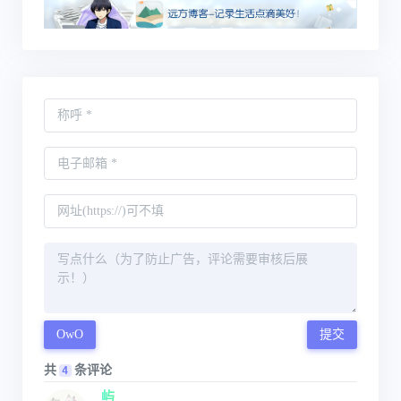
OwO
提交
共
条评论
4
屿