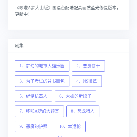
《哆啦A梦大山版》国语台配陆配高画质蓝光修复版本，
更新中！
剧集
1、梦幻的城市大雄乐园
2、变身饼干
3、为了考试的背书面包
4、NS徽章
5、绊倒机器人
6、大雄的新娘子
7、哆啦A梦的大预言
8、恐龙猎人
9、恶魔的护照
10、幸运枪