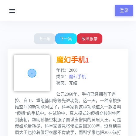
登录
00:00 / 45:23
上一集
下一集
故障报错
魔幻手机1
年代：2008
类型：
魔幻手机
状态：完结
公元2060年，手机已经拥有了遥
控、自卫、重组基因等等先进功能。这一天，一种穿梭多
维空间的新功能问世了，科学家将这种功能植入一款名叫
“傻妞”的手机中。在试验中，真人模式的傻妞穿梭时空回
到唐朝，帮助孙悟空制服了图谋唐僧肉的黄眉大王。可是
傻妞能量耗尽，科学家紧急将傻妞召回2060年，没想到黄
眉大王也拉着傻妞衣服不肯放手，而科学家也把2060错打