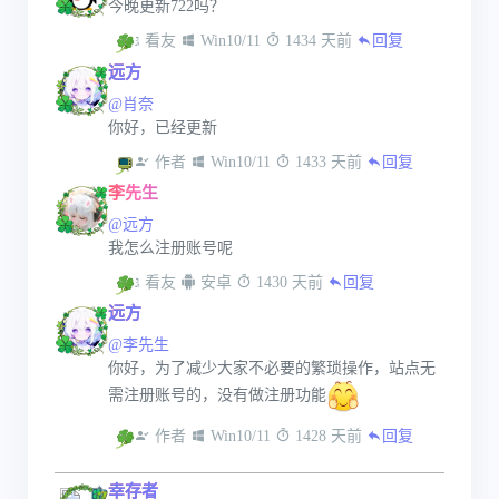
今晚更新722吗？
 看友
 Win10/11
 1434 天前
回复
远方
@肖奈
你好，已经更新
 作者
 Win10/11
 1433 天前
回复
李先生
@远方
我怎么注册账号呢
 看友
 安卓
 1430 天前
回复
远方
@李先生
你好，为了减少大家不必要的繁琐操作，站点无
需注册账号的，没有做注册功能
 作者
 Win10/11
 1428 天前
回复
幸存者