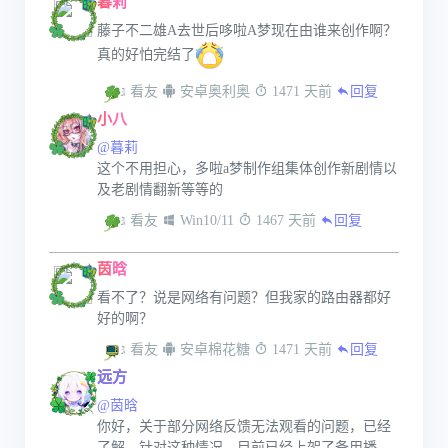
暮莉
藤子不二雄A去世后哆啦A梦现在由谁来创作啊？
真的好怕完结了
 看友
 安卓奥利奥
 1471 天前
回复
小八
@暮莉
这个不用担心，多啦a梦制作组集体创作新剧情以
及老剧情翻新等等的
 看友
 Win10/11
 1467 天前
回复
茵晗
看不了？说是网络有问题？但我家的路由器都好
好的啊？
 看友
 安卓棉花糖
 1471 天前
回复
远方
@茵晗
你好，关于部分网络反馈无法观看的问题，已经
了解，针对这种情况，目前已经上架了备用播