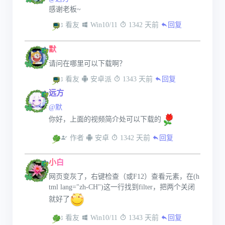
感谢老板~
 看友
 Win10/11
 1342 天前
回复
默
请问在哪里可以下载啊？
 看友
 安卓派
 1343 天前
回复
远方
@默
你好，上面的视频简介处可以下载的
 作者
 安卓
 1342 天前
回复
小白
网页变灰了，右键检查（或F12）查看元素，在(h
tml lang="zh-CH")这一行找到filter，把两个关闭
就好了
 看友
 Win10/11
 1343 天前
回复