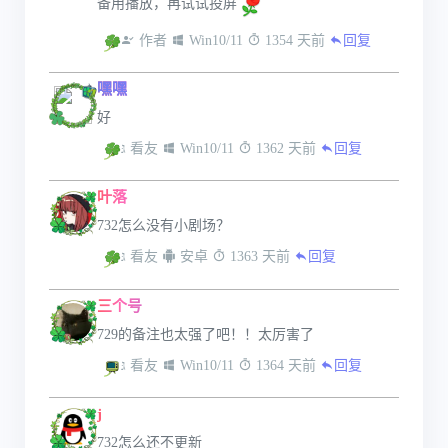
备用播放，再试试投屏
 作者
 Win10/11
 1354 天前
回复
嘿嘿
好
 看友
 Win10/11
 1362 天前
回复
叶落
732怎么没有小剧场？
 看友
 安卓
 1363 天前
回复
三个号
729的备注也太强了吧！！太厉害了
 看友
 Win10/11
 1364 天前
回复
j
732怎么还不更新