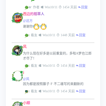
 作者
 Win10/11
 1454 天前
回复
西边的稻草人
@远方
谢谢你
 看友
 Win10/11
 1448 天前
回复
风
为什么现在好多是以前重复的，多啦A梦也江郎
才尽了！
 看友
 Win10/11
 1454 天前
回复
j
@风
因为都是按照藤子·F·不二雄写的来翻新的
 看友
 Win10/11
 1454 天前
回复
小顺