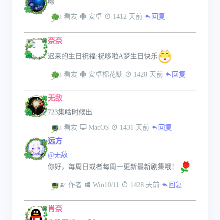
嗯
 看友
 安卓
 1412 天前
回复
奈奈
迟来的生日祝福:祝哆啦A梦生日快乐
 看友
 安卓棉花糖
 1428 天前
回复
无敌
723集啥时候出
 看友
 MacOS
 1431 天前
回复
远方
@无敌
你好，每周日或者每周一更新最新剧集哦！
 作者
 Win10/11
 1428 天前
回复
肖奈