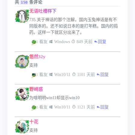
共
条评论
150
无语吐槽样下
735.关于神话的那个注解，国内玉兔神话是有不
同版本的。还不如说日本的是打年糕。国内的捣
药。这样一下就区分出来了。
 看友
 Windows
 849 天前
回复
悠然32y
支持
 看友
 Win10/11
 1101 天前
回复
野崎惑
为啥明明win11却显示win10
 看友
 Win10/11
 1121 天前
回复
十花
支持