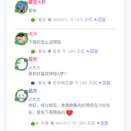
蒙面大虾
爱你
 看友
 Win10/11
 1479 天前
回复
大大
下周的怎么没预告
 看友
 安卓
 1484 天前
回复
茵晗
@大大
真的好喜欢哆啦A梦！
 看友
 安卓棉花糖
 1481 天前
回复
远方
@大大
你好，经过核实，本期剧集内的预告在23分左
右，是有下周预告的
 作者
 Win10/11
 1484 天前
回复