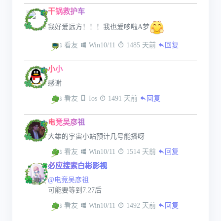
干锅救护车
我好爱远方！！！我也爱哆啦A梦
 看友
 Win10/11
 1485 天前
回复
小小
感谢
 看友
 Ios
 1491 天前
回复
电竞吴彦祖
大雄的宇宙小站预计几号能播呀
 看友
 Win10/11
 1514 天前
回复
必应搜索白彬影视
@电竞吴彦祖
可能要等到7.27后
 看友
 Win10/11
 1492 天前
回复