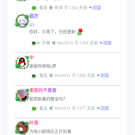
 看友
 安卓
 1364 天前
回复
远方
@j
你好，久等了，已经更新
 作者
 Win10/11
 1364 天前
回复
中
谢谢你哆啦a梦
 看友
 Win10/11
 1368 天前
回复
卖菜的不是我
能把新番的整全吗？
 看友
 Win10/11
 1377 天前
回复
叶落
为啥小剧场比正片好看