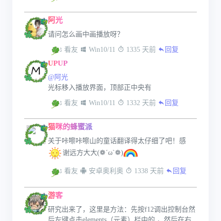
阿光
请问怎么画中画播放呀？
 看友
 Win10/11
 1335 天前
回复
UPUP
@阿光
光标移入播放界面，顶部正中央有
 看友
 Win10/11
 1332 天前
回复
猫咪的蜂蜜派
关于咔嚓咔嚓山的童话翻译得太仔细了吧！感
谢远方大大(❁´ω`❁)
 看友
 安卓奥利奥
 1338 天前
回复
游客
研究出来了，这里是方法：先按f12调出控制台然
后左键点击elements（元素）栏中的 ，然后在右