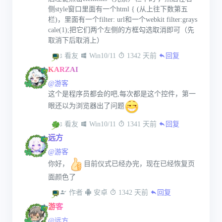
侧style窗口里面有一个html { (从上往下数第五
栏)，里面有一个filter: url和一个webkit filter:grays
cale(1);把它们两个左侧的方框勾选取消即可（先
取消下后取消上）
 看友
 Win10/11
 1342 天前
回复
KARZAI
@游客
这个是程序员都会的吧,每次都是这个控件，第一
眼还以为浏览器出了问题
 看友
 Win10/11
 1341 天前
回复
远方
@游客
你好，
目前仪式已经办完，现在已经恢复页
面颜色了
 作者
 安卓
 1342 天前
回复
游客
@远方