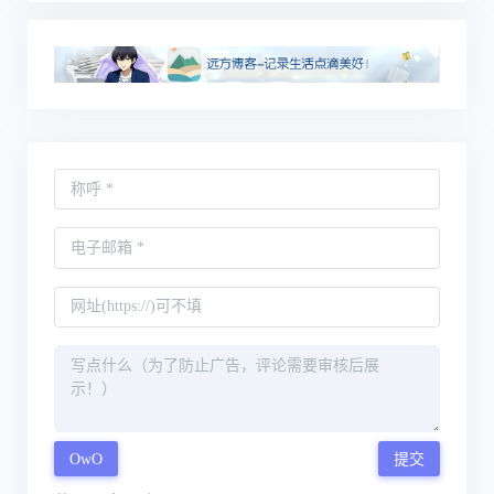
OwO
提交