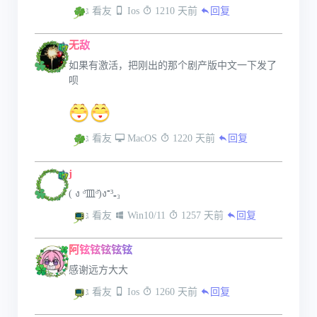
 看友
 Ios
 1210 天前
回复
无敌
如果有激活，把刚出的那个剧产版中文一下发了
呗
 看友
 MacOS
 1220 天前
回复
j
( ง ᵒ̌皿ᵒ̌)ง⁼³₌₃
 看友
 Win10/11
 1257 天前
回复
阿铉铉铉铉铉
感谢远方大大
 看友
 Ios
 1260 天前
回复