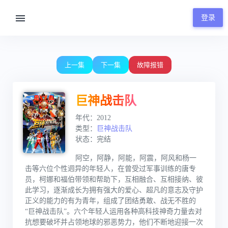
登录
00:00 / 24:00
上一集
下一集
故障报错
巨神战击队
年代：2012
类型：
巨神战击队
状态：完结
阿空，阿静，阿能，阿震，阿风和杨一
击等六位个性迥异的年轻人，在曾受过军事训练的唐专
员，柯娜和福伯带领和帮助下，互相融合、互相接纳、彼
此学习，逐渐成长为拥有强大的爱心、超凡的意志及守护
正义的能力的有为青年，组成了团结勇敢、战无不胜的
“巨神战击队”。六个年轻人运用各种高科技神奇力量去对
抗想要破坏并占领地球的邪恶势力，他们不断地迎接一次