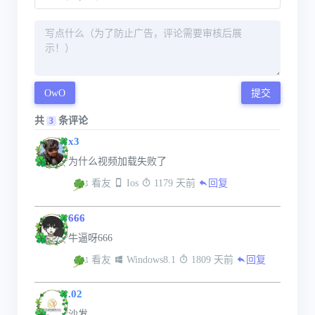
OwO
提交
共
条评论
3
x3
为什么视频加载失败了
 看友
 Ios
 1179 天前
回复
666
牛逼呀666
 看友
 Windows8.1
 1809 天前
回复
.02
沙发....