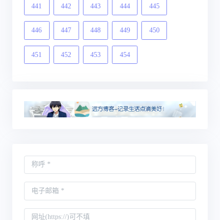
441
442
443
444
445
446
447
448
449
450
451
452
453
454